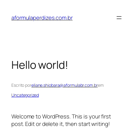
Pular
para
aformulaperdizes.com.br
o
conteúdo
Hello world!
Escrito por
eliane.shiobara@aformulabr.com.br
em
Uncategorized
Welcome to WordPress. This is your first
post. Edit or delete it, then start writing!